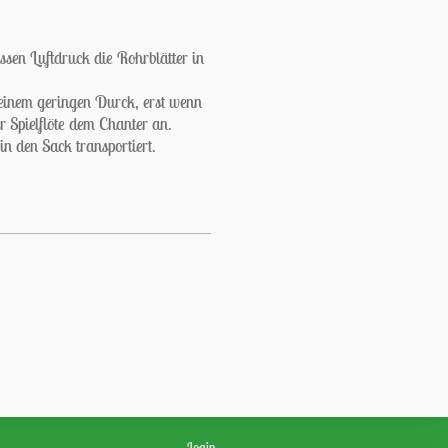
sen Luftdruck die Rohrblätter in
 einem geringen Durck, erst wenn
er Spielflöte dem Chanter an.
in den Sack transportiert.
Login