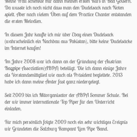
Meine Frau schenkte mir dann meinen ersten Kurs in Bad Goisern.
Da wusste ich noch nicht dass man den Dudelsack nach Noten
spielt. Aber nach vielem Üben auf dem Practice Chanter entstanden
die ersten Melodien.
In diesem Jahr kaufte ich mir über Ebay einen Dudelsack
(wahrscheinlich ein Nachbau aus Pakistan), bitte keine Dudelsäcke
im Internet kaufen!
Im Jahre 2008 war ich dann an der Gründung der Austrian
Bagpipe Assoziation(ABPA) beteiligt. Die ich dann einige Jahre
als Vorstandsmittglied wie auch als Präsident begleitete. 2013
habe ich dann meine Ämter fast ganz niedergelegt.
Seit 2009 bin ich Mitorganisator der ABPA Sommer Schule. Bei
der wir immer internationale Top Piper für den Unterricht
einladen.
Für mich persönlich folgte 2009 noch ein sehr wichtiges Ereignis
wir Gründeten die Salzburg Rampant Lion Pipe Band.